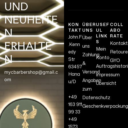
UND
NEUHEITE
KON
ÜBER
USEF
COLL
N
TAKT
UNS
UL
ABO
LINK
RATE
John.F
Über
S
ERHALTE
Kontakt
.Kenn
uns
Mein
edy
Retoure
Zahlung
N
Konto
Str
GYO
&
Auftragshistor
63457
Versand
mycbarbershop@gmail.c
Hana
İmpressum
om
Angaben
u/D
Übersicht
zum
+49
Datenschutz
163 911
Geschenkverpackung
99 33
+49
1573