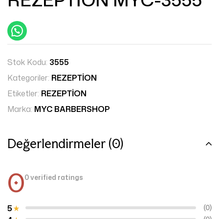
Stok Kodu:
3555
Kategoriler:
REZEPTİON
Etiketler:
REZEPTİON
Marka:
MYC BARBERSHOP
Değerlendirmeler (0)
0
0 verified ratings
5
(0)