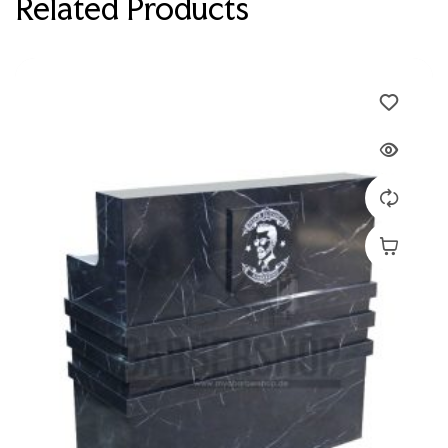
Related Products
Devamını