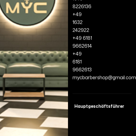
8226136
+49
1632
242922
+49 6181
9662614
+49
6181
9662613
mycbarbershop@gmail.com
Hauptgeschäftsführer