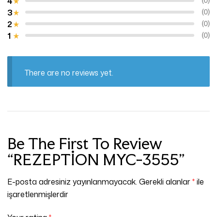
4
(0)
3
(0)
2
(0)
1
(0)
There are no reviews yet.
Be The First To Review
“REZEPTİON MYC-3555”
E-posta adresiniz yayınlanmayacak.
Gerekli alanlar
*
ile
işaretlenmişlerdir