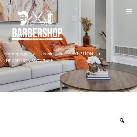
Homepage
Ürünler
REZEPTİON
REZEPTİON MYC-3555