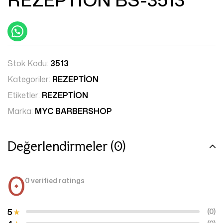
Stok Kodu:
3513
Kategoriler:
REZEPTİON
Etiketler:
REZEPTİON
Marka:
MYC BARBERSHOP
Değerlendirmeler (0)
0
0 verified ratings
5
(0)