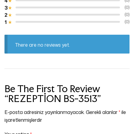
4
(0)
3
(0)
2
(0)
1
(0)
There are no reviews yet.
Be The First To Review
“REZEPTİON BS-3513”
E-posta adresiniz yayınlanmayacak.
Gerekli alanlar
*
ile
işaretlenmişlerdir