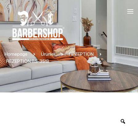
Homepage
Ürünler
REZEPTİON
REZEPTİON BS-3513