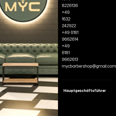
8226136
+49
1632
242922
+49 6181
9662614
+49
6181
9662613
mycbarbershop@gmail.com
Hauptgeschäftsführer