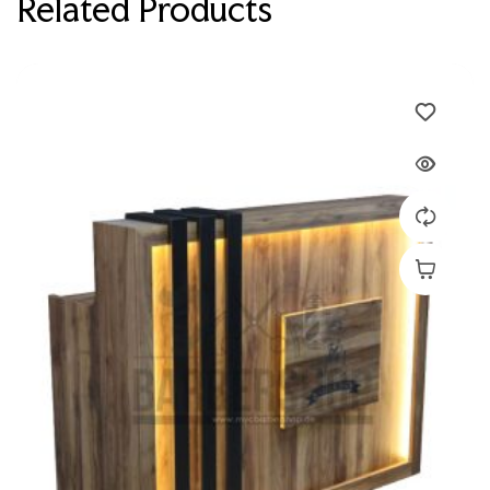
Related Products
Devamını