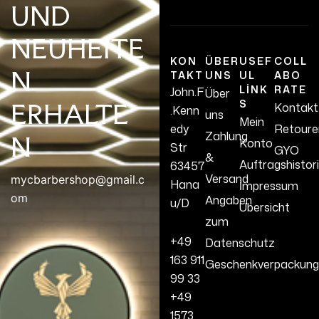
UND
NEUHEITE
KON
ÜBER
USEF
COLL
N
TAKT
UNS
UL
ABO
LINK
RATE
John.F
Über
S
ERHALTE
Kontakt
.Kenn
uns
Mein
edy
Retoure
Zahlung
N
Konto
Str
GYO
&
Auftragshistor
63457
Versand
mycbarbershop@gmail.c
Hana
İmpressum
om
Angaben
u/D
Übersicht
zum
+49
Datenschutz
163 911
Geschenkverpackung
99 33
+49
1573