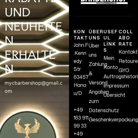
UND
NEUHEITE
KON
ÜBER
USEF
COLL
N
TAKT
UNS
UL
ABO
LINK
RATE
John.F
Über
S
ERHALTE
Kontakt
.Kenn
uns
Mein
edy
Retoure
Zahlung
N
Konto
Str
GYO
&
Auftragshistor
63457
Versand
mycbarbershop@gmail.c
Hana
İmpressum
om
Angaben
u/D
Übersicht
zum
+49
Datenschutz
163 911
Geschenkverpackung
99 33
+49