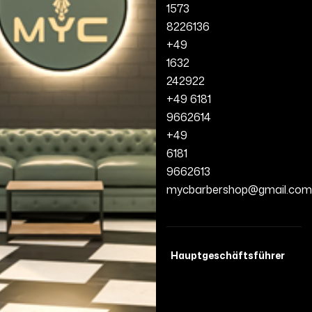
1573
8226136
+49
1632
242922
+49 6181
9662614
+49
6181
9662613
mycbarbershop@gmail.com
Hauptgeschäftsführer