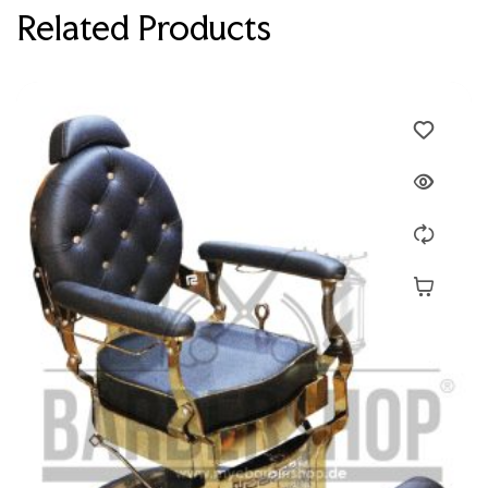
Related Products
Devamını