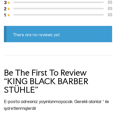
3
(0)
2
(0)
1
(0)
There are no reviews yet.
Be The First To Review
“KING BLACK BARBER
STÜHLE”
E-posta adresiniz yayınlanmayacak.
Gerekli alanlar
*
ile
işaretlenmişlerdir