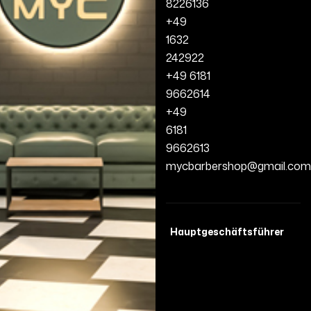
8226136
+49
1632
242922
+49 6181
9662614
+49
6181
9662613
mycbarbershop@gmail.com
Hauptgeschäftsführer