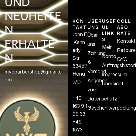
UND
NEUHEITE
KON
ÜBER
USEF
COLL
N
TAKT
UNS
UL
ABO
LINK
RATE
John.F
Über
S
ERHALTE
Kontakt
.Kenn
uns
Mein
edy
Retoure
Zahlung
N
Konto
Str
GYO
&
Auftragshistor
63457
Versand
mycbarbershop@gmail.c
Hana
İmpressum
om
Angaben
u/D
Übersicht
zum
+49
Datenschutz
163 911
Geschenkverpackung
99 33
+49
1573