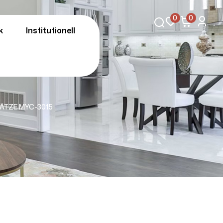
0
0
k
Institutionell
ÄTZE MYC-3015