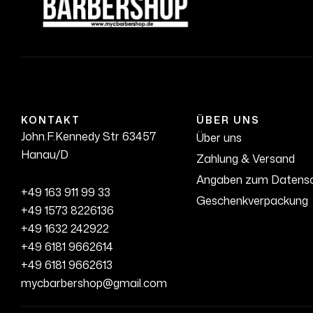
KONTAKT
ÜBER UNS
John.F.Kennedy Str 63457
Über uns
Hanau/D
Zahlung & Versand
Angaben zum Datens
+49 163 911 99 33
Geschenkverpackung
+49 1573 8226136
+49 1632 242922
+49 6181 9662614
+49 6181 9662613
mycbarbershop@gmail.com