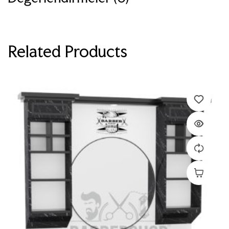
Related Products
Devamını