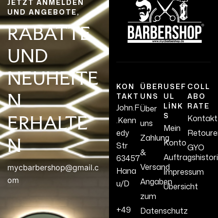
JETZT ANMELDEN
UND ANGEBOTE,
RABATTE
UND
NEUHEITE
KON
ÜBER
USEF
COLL
N
TAKT
UNS
UL
ABO
LINK
RATE
John.F
Über
S
ERHALTE
Kontakt
.Kenn
uns
Mein
edy
Retoure
Zahlung
N
Konto
Str
GYO
&
Auftragshistor
63457
Versand
mycbarbershop@gmail.c
Hana
İmpressum
om
Angaben
u/D
Übersicht
zum
+49
Datenschutz