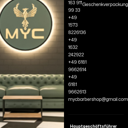
163 911
Geschenkverpackung
99 33
+49
1573
8226136
+49
1632
242922
+49 6181
9662614
+49
6181
9662613
mycbarbershop@gmail.com
Hauptgeschäftsführer