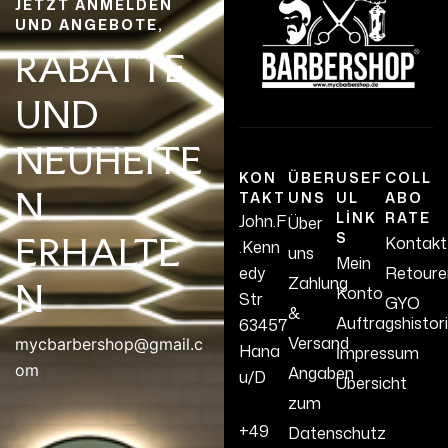
JETZT ANMELDEN
UND ANGEBOTE,
RABATTE
UND
NEUHEITE
KON
ÜBER
USEF
COLL
N
TAKT
UNS
UL
ABO
LINK
RATE
John.F
Über
S
ERHALTE
Kontakt
.Kenn
uns
Mein
edy
Retoure
Zahlung
N
Konto
Str
GYO
&
Auftragshistor
63457
Versand
mycbarbershop@gmail.c
Hana
İmpressum
om
Angaben
u/D
Übersicht
zum
+49
Datenschutz