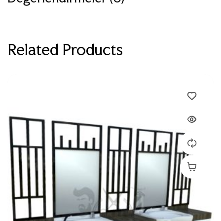
Related Products
Devamını