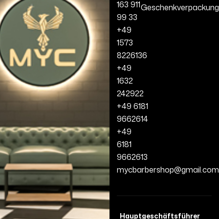
163 911
Geschenkverpackung
99 33
+49
1573
8226136
+49
1632
242922
+49 6181
9662614
+49
6181
9662613
mycbarbershop@gmail.com
Hauptgeschäftsführer