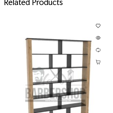
Related Products
Devamını