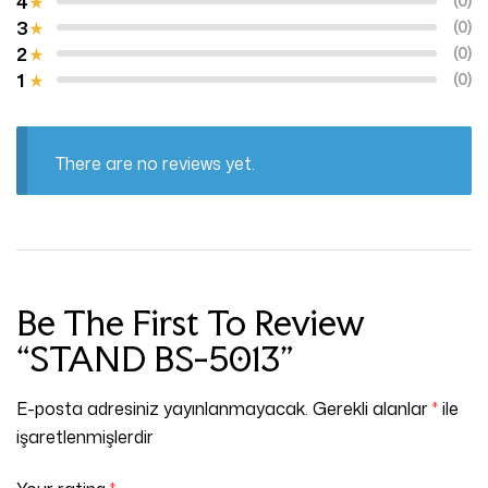
4
(0)
3
(0)
2
(0)
1
(0)
There are no reviews yet.
Be The First To Review
“STAND BS-5013”
E-posta adresiniz yayınlanmayacak.
Gerekli alanlar
*
ile
işaretlenmişlerdir