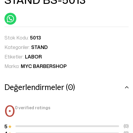
Stok Kodu:
5013
Kategoriler:
STAND
Etiketler:
LABOR
Marka:
MYC BARBERSHOP
Değerlendirmeler (0)
0
0 verified ratings
5
(0)