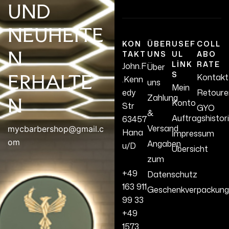
UND
NEUHEITE
KON
ÜBER
USEF
COLL
N
TAKT
UNS
UL
ABO
LINK
RATE
John.F
Über
S
ERHALTE
Kontakt
.Kenn
uns
Mein
edy
Retoure
Zahlung
N
Konto
Str
GYO
&
Auftragshistor
63457
Versand
mycbarbershop@gmail.c
Hana
İmpressum
om
Angaben
u/D
Übersicht
zum
+49
Datenschutz
163 911
Geschenkverpackung
99 33
+49
1573