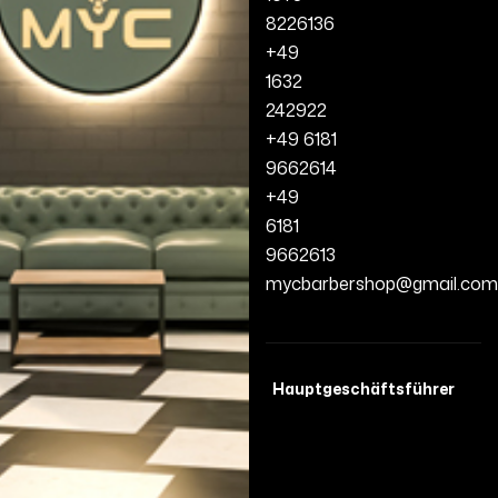
8226136
+49
1632
242922
+49 6181
9662614
+49
6181
9662613
mycbarbershop@gmail.com
Hauptgeschäftsführer