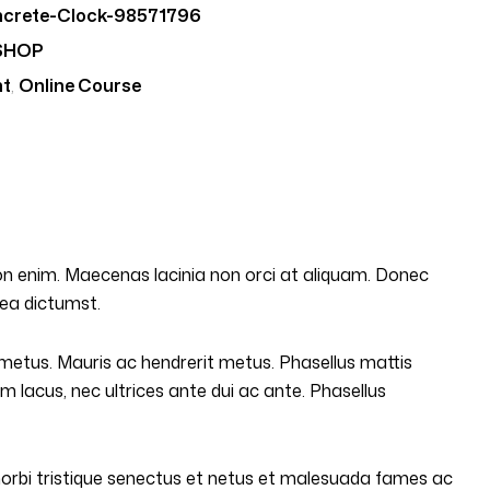
ncrete-Clock-98571796
SHOP
nt
,
Online Course
 non enim. Maecenas lacinia non orci at aliquam. Donec
tea dictumst.
t metus. Mauris ac hendrerit metus. Phasellus mattis
m lacus, nec ultrices ante dui ac ante. Phasellus
morbi tristique senectus et netus et malesuada fames ac