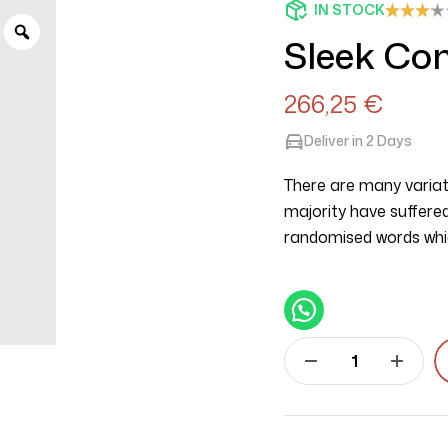
IN STOCK
5
müşteri
Sleek Con
puanına
dayanar
ak 5
üzerinde
266,25
€
n
3.20
puan
aldı
Deliver in 2 Days
There are many variat
majority have suffered
randomised words which