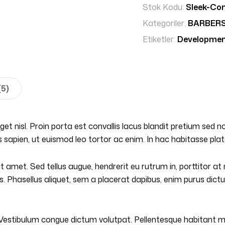
Stok Kodu:
Sleek-Co
Kategoriler:
BARBER
Etiketler:
Developme
(5)
get nisl. Proin porta est convallis lacus blandit pretium sed
us sapien, ut euismod leo tortor ac enim. In hac habitasse pla
it amet. Sed tellus augue, hendrerit eu rutrum in, porttitor a
. Phasellus aliquet, sem a placerat dapibus, enim purus dictu
. Vestibulum congue dictum volutpat. Pellentesque habitant 