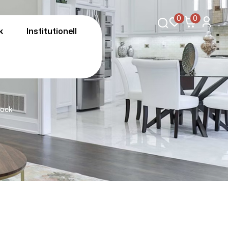
0
0
k
Institutionell
lock