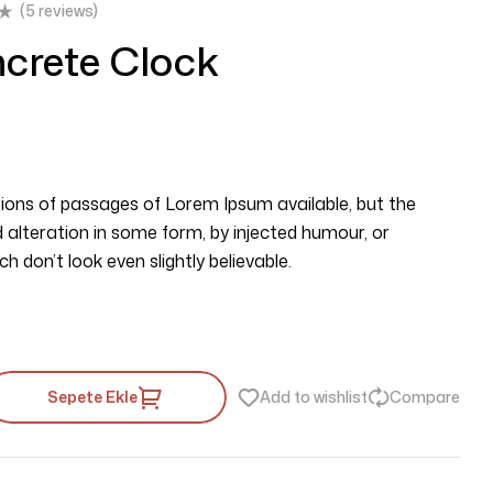
(
5
reviews)
crete Clock
ions of passages of Lorem Ipsum available, but the
 alteration in some form, by injected humour, or
 don’t look even slightly believable.
Sepete Ekle
Add to wishlist
Compare