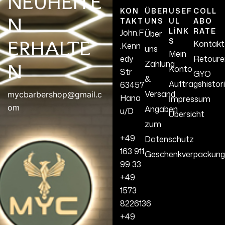
NEUHEITE
KON
ÜBER
USEF
COLL
N
TAKT
UNS
UL
ABO
LINK
RATE
John.F
Über
S
ERHALTE
Kontakt
.Kenn
uns
Mein
edy
Retoure
Zahlung
N
Konto
Str
GYO
&
Auftragshistor
63457
Versand
mycbarbershop@gmail.c
Hana
İmpressum
om
Angaben
u/D
Übersicht
zum
+49
Datenschutz
163 911
Geschenkverpackung
99 33
+49
1573
8226136
+49