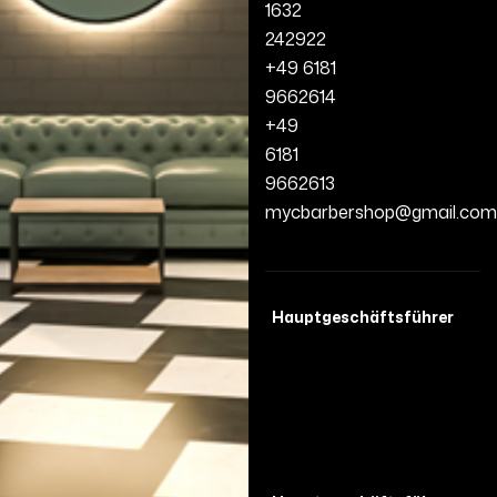
1632
242922
+49 6181
9662614
+49
6181
9662613
mycbarbershop@gmail.com
Hauptgeschäftsführer