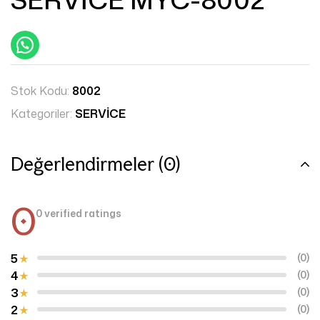
Stok Kodu:
8002
Kategoriler:
SERVİCE
Değerlendirmeler (0)
0
0 verified ratings
5
(0)
4
(0)
3
(0)
2
(0)