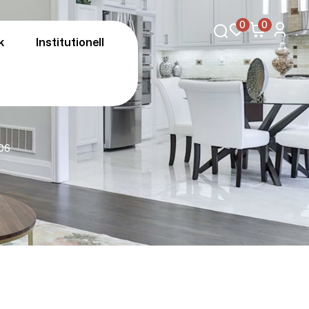
0
0
k
Institutionell
06