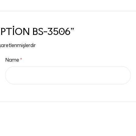
ZEPTİON BS-3506”
işaretlenmişlerdir
Name
*