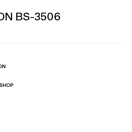
ON BS-3506
ON
RSHOP