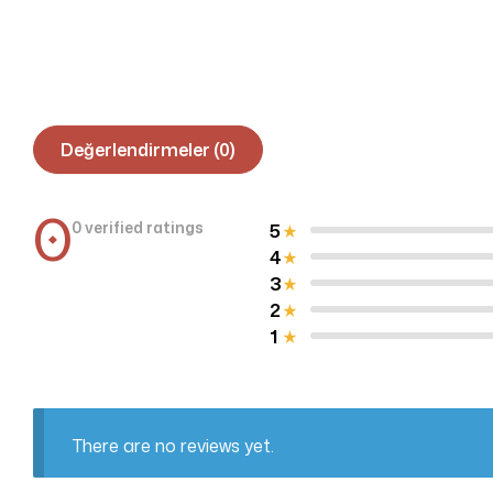
Değerlendirmeler (0)
0
0 verified ratings
5
4
3
2
1
There are no reviews yet.