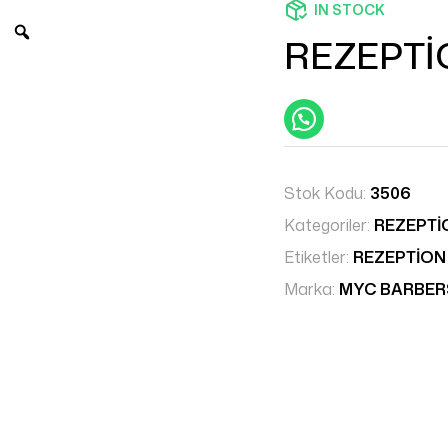
IN STOCK
REZEPTİ
Stok Kodu:
3506
Kategoriler:
REZEPTİ
Etiketler:
REZEPTİON
Marka:
MYC BARBE