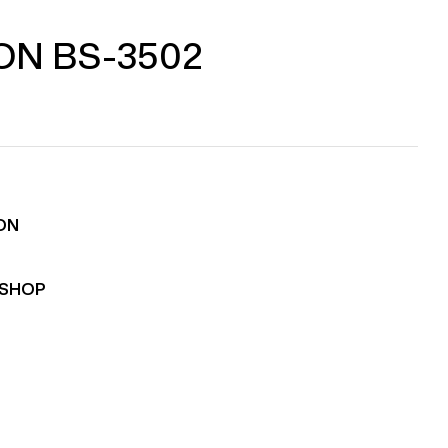
ON BS-3502
ON
RSHOP