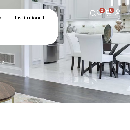
0
0
k
Institutionell
02