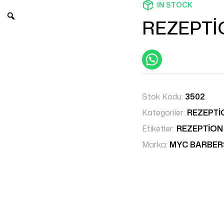
IN STOCK
REZEPTİ
Stok Kodu:
3502
Kategoriler:
REZEPTİ
Etiketler:
REZEPTİON
Marka:
MYC BARBE