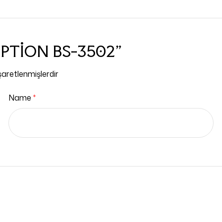
ZEPTİON BS-3502”
işaretlenmişlerdir
Name
*