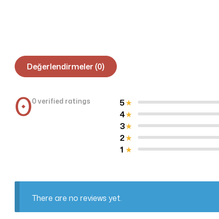
Değerlendirmeler (0)
0
0 verified ratings
5
4
3
2
1
There are no reviews yet.