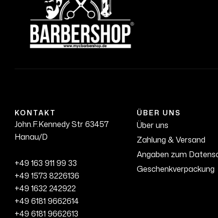
KONTAKT
ÜBER UNS
John.F.Kennedy Str 63457
Über uns
Hanau/D
Zahlung & Versand
Angaben zum Datens
+49 163 911 99 33
Geschenkverpackung
+49 1573 8226136
+49 1632 242922
+49 6181 9662614
+49 6181 9662613