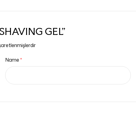
C SHAVING GEL”
işaretlenmişlerdir
Name
*