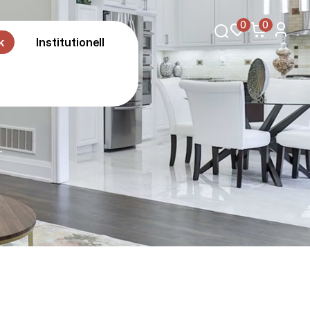
0
0
k
Institutionell
L