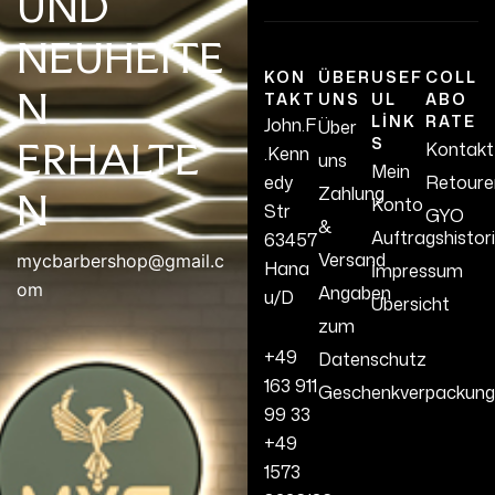
UND
NEUHEITE
KON
ÜBER
USEF
COLL
N
TAKT
UNS
UL
ABO
LINK
RATE
John.F
Über
S
ERHALTE
Kontakt
.Kenn
uns
Mein
edy
Retoure
Zahlung
N
Konto
Str
GYO
&
Auftragshistor
63457
Versand
mycbarbershop@gmail.c
Hana
İmpressum
om
Angaben
u/D
Übersicht
zum
+49
Datenschutz
163 911
Geschenkverpackung
99 33
+49
1573