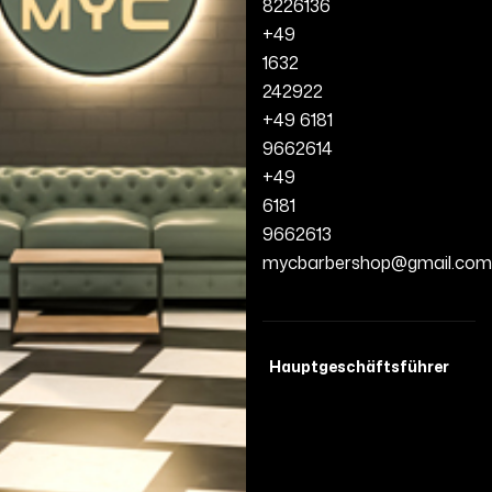
8226136
+49
1632
242922
+49 6181
9662614
+49
6181
9662613
mycbarbershop@gmail.com
Hauptgeschäftsführer