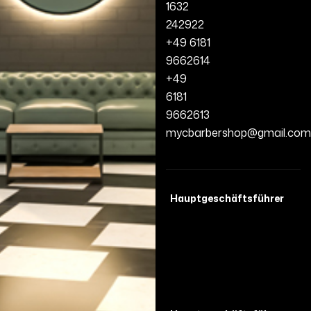
1632
242922
+49 6181
9662614
+49
6181
9662613
mycbarbershop@gmail.com
Hauptgeschäftsführer