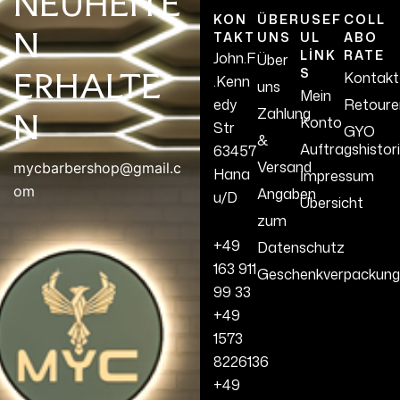
NEUHEITE
KON
ÜBER
USEF
COLL
N
TAKT
UNS
UL
ABO
LINK
RATE
John.F
Über
S
ERHALTE
Kontakt
.Kenn
uns
Mein
edy
Retoure
Zahlung
N
Konto
Str
GYO
&
Auftragshistor
63457
Versand
mycbarbershop@gmail.c
Hana
İmpressum
om
Angaben
u/D
Übersicht
zum
+49
Datenschutz
163 911
Geschenkverpackung
99 33
+49
1573
8226136
+49