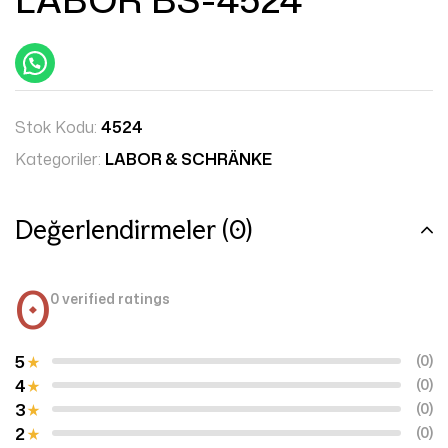
Stok Kodu:
4524
Kategoriler:
LABOR & SCHRÄNKE
Değerlendirmeler (0)
0
0 verified ratings
5
(0)
4
(0)
3
(0)
2
(0)