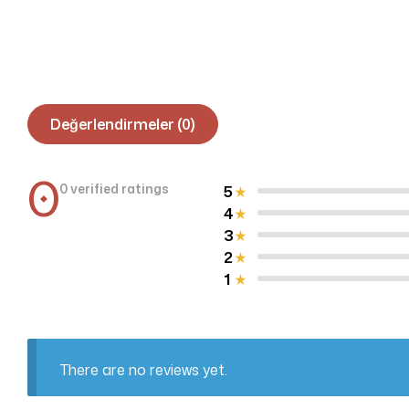
Değerlendirmeler (0)
0
0 verified ratings
5
4
3
2
1
There are no reviews yet.