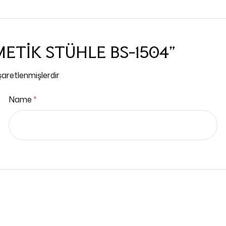
SMETİK STÜHLE BS-1504”
işaretlenmişlerdir
Name
*