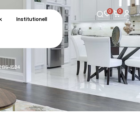
0
0
k
Institutionell
 BS-1504