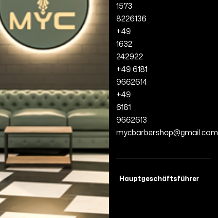
1573
8226136
+49
1632
242922
+49 6181
9662614
+49
6181
9662613
mycbarbershop@gmail.com
Hauptgeschäftsführer