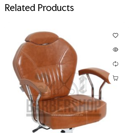
Related Products
Devamını