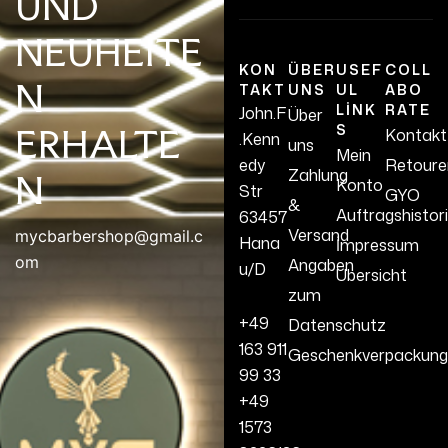
UND
NEUHEITE
KON
ÜBER
USEF
COLL
N
TAKT
UNS
UL
ABO
LINK
RATE
John.F
Über
S
ERHALTE
Kontakt
.Kenn
uns
Mein
edy
Retoure
Zahlung
N
Konto
Str
GYO
&
Auftragshistor
63457
Versand
mycbarbershop@gmail.c
Hana
İmpressum
om
Angaben
u/D
Übersicht
zum
+49
Datenschutz
163 911
Geschenkverpackung
99 33
+49
1573