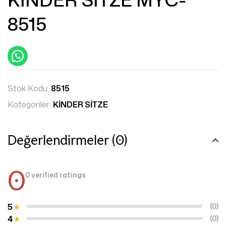
8515
Stok Kodu:
8515
Kategoriler:
KİNDER SİTZE
Değerlendirmeler (0)
0
0 verified ratings
5
(0)
4
(0)