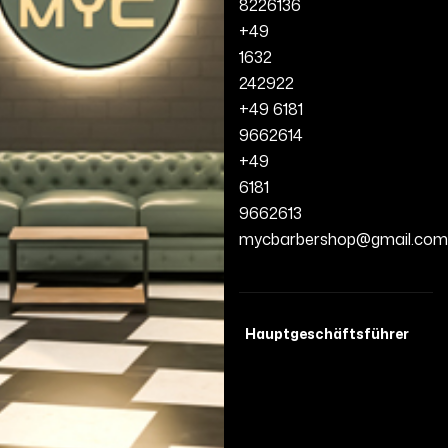
8226136
+49
1632
242922
+49 6181
9662614
+49
6181
9662613
mycbarbershop@gmail.com
Hauptgeschäftsführer