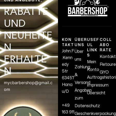
RABATTE
UND
NEUHEITE
KON
ÜBER
USEF
COLL
N
TAKT
UNS
UL
ABO
LINK
RATE
John.F
Über
S
ERHALTE
Kontakt
.Kenn
uns
Mein
edy
Retoure
Zahlung
N
Konto
Str
GYO
&
Auftragshistor
63457
Versand
mycbarbershop@gmail.c
Hana
İmpressum
om
Angaben
u/D
Übersicht
zum
+49
Datenschutz
163 911
Geschenkverpackung