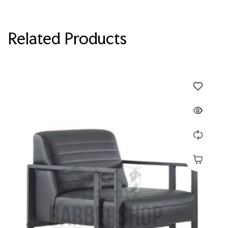
Related Products
Devamını