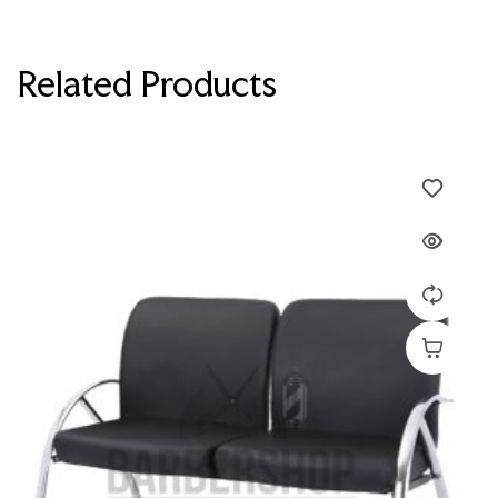
Related Products
Devamını