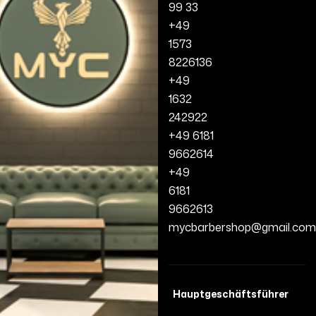
99 33
+49
1573
8226136
+49
1632
242922
+49 6181
9662614
+49
6181
9662613
mycbarbershop@gmail.com
Hauptgeschäftsführer