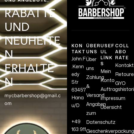
RABATTE
UND
NEUHEITE
KON
ÜBER
USEF
COLL
N
TAKT
UNS
UL
ABO
LINK
RATE
John.F
Über
S
ERHALTE
Kontakt
.Kenn
uns
Mein
edy
Retoure
Zahlung
N
Konto
Str
GYO
&
Auftragshistor
63457
Versand
mycbarbershop@gmail.c
Hana
İmpressum
om
Angaben
u/D
Übersicht
zum
+49
Datenschutz
163 911
Geschenkverpackung