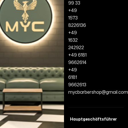
99 33
+49
1573
8226136
+49
1632
242922
+49 6181
9662614
+49
6181
9662613
mycbarbershop@gmail.com
Hauptgeschäftsführer