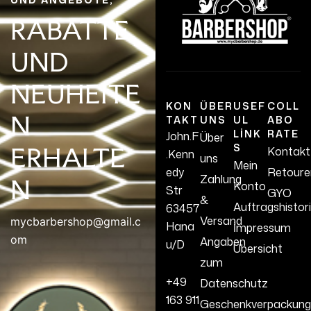
RABATTE
UND
NEUHEITE
KON
ÜBER
USEF
COLL
N
TAKT
UNS
UL
ABO
LINK
RATE
John.F
Über
S
ERHALTE
Kontakt
.Kenn
uns
Mein
edy
Retoure
Zahlung
N
Konto
Str
GYO
&
Auftragshistor
63457
Versand
mycbarbershop@gmail.c
Hana
İmpressum
om
Angaben
u/D
Übersicht
zum
+49
Datenschutz
163 911
Geschenkverpackung