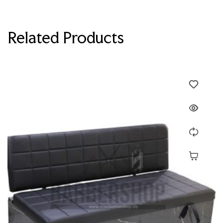
Related Products
Devamını