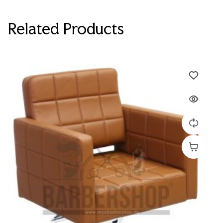
Related Products
Devamını