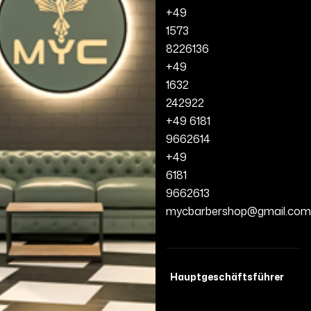
+49
1573
8226136
+49
1632
242922
+49 6181
9662614
+49
6181
9662613
mycbarbershop@gmail.com
Hauptgeschäftsführer