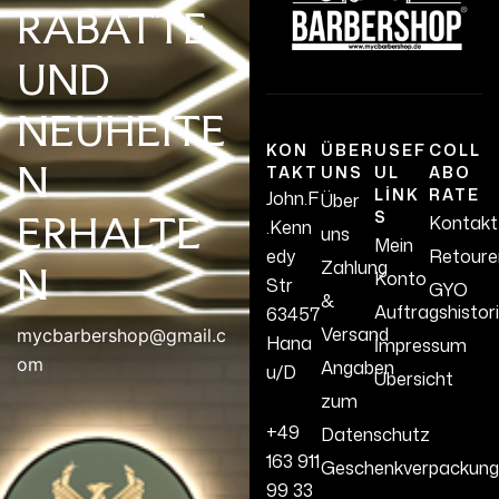
RABATTE
UND
NEUHEITE
KON
ÜBER
USEF
COLL
N
TAKT
UNS
UL
ABO
LINK
RATE
John.F
Über
S
ERHALTE
Kontakt
.Kenn
uns
Mein
edy
Retoure
Zahlung
N
Konto
Str
GYO
&
Auftragshistor
63457
Versand
mycbarbershop@gmail.c
Hana
İmpressum
om
Angaben
u/D
Übersicht
zum
+49
Datenschutz
163 911
Geschenkverpackung
99 33