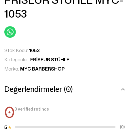
1053
Stok Kodu:
1053
Kategoriler:
FRİSEUR STÜHLE
Marka:
MYC BARBERSHOP
Değerlendirmeler (0)
0
0 verified ratings
5
(0)