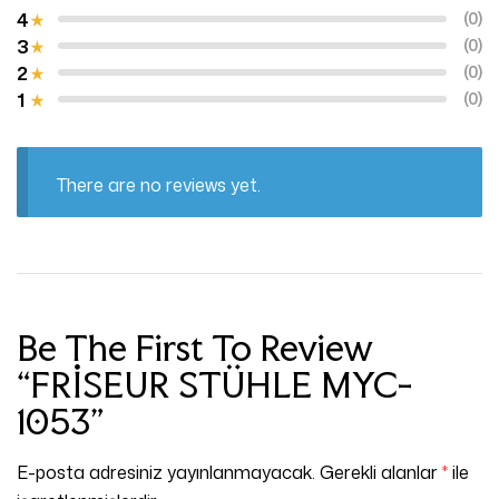
4
(0)
3
(0)
2
(0)
1
(0)
There are no reviews yet.
Be The First To Review
“FRİSEUR STÜHLE MYC-
1053”
E-posta adresiniz yayınlanmayacak.
Gerekli alanlar
*
ile