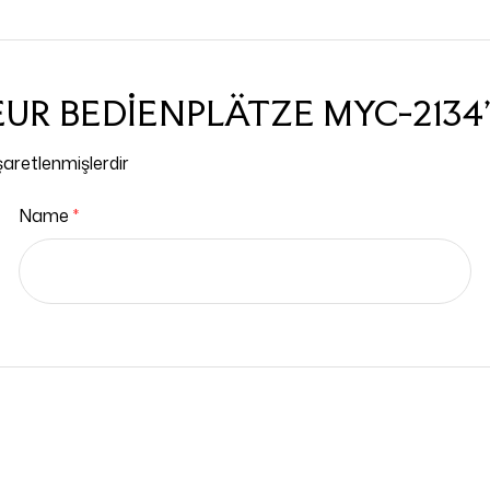
RİSEUR BEDİENPLÄTZE MYC-2134
işaretlenmişlerdir
Name
*