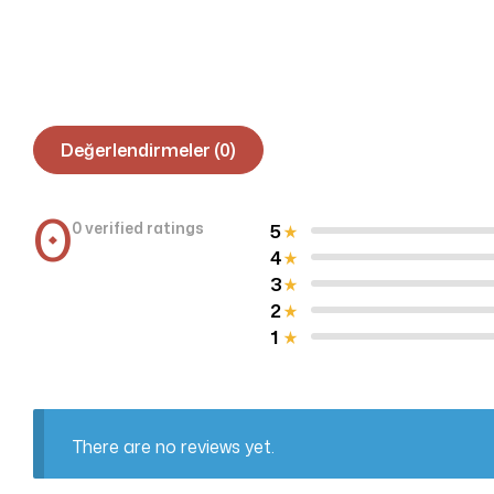
Değerlendirmeler (0)
0
0 verified ratings
5
4
3
2
1
There are no reviews yet.