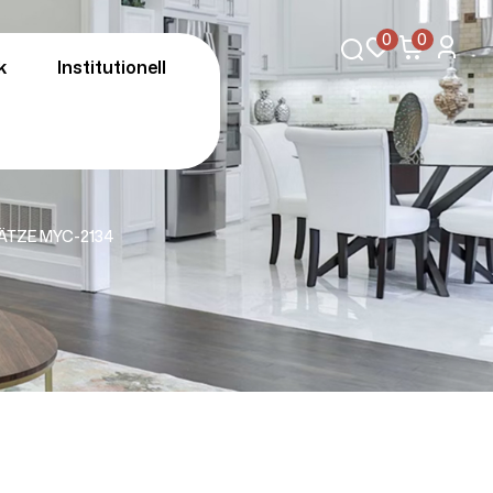
0
0
k
Institutionell
ÄTZE MYC-2134