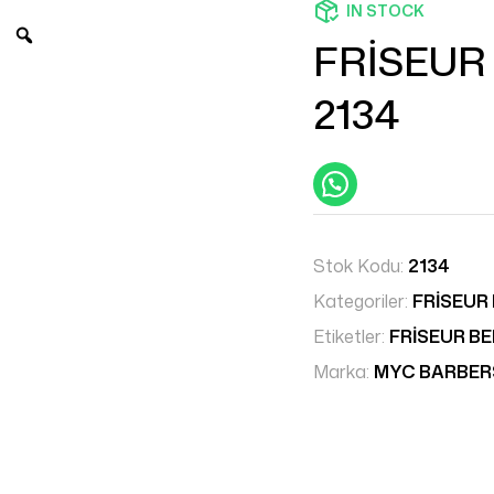
IN STOCK
FRİSEUR
2134
Stok Kodu:
2134
Kategoriler:
FRİSEUR
Etiketler:
FRİSEUR B
Marka:
MYC BARBE