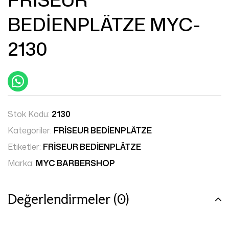
BEDİENPLÄTZE MYC-
2130
Stok Kodu:
2130
Kategoriler:
FRİSEUR BEDİENPLÄTZE
Etiketler:
FRİSEUR BEDİENPLÄTZE
Marka:
MYC BARBERSHOP
Değerlendirmeler (0)