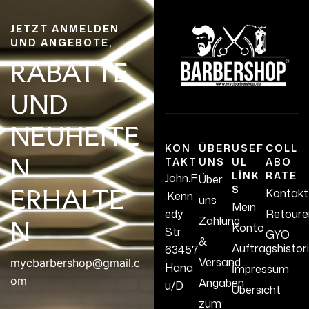
JETZT ANMELDEN
UND ANGEBOTE,
RABATTE
UND
NEUHEITE
KON
ÜBER
USEF
COLL
N
TAKT
UNS
UL
ABO
LINK
RATE
John.F
Über
S
ERHALTE
Kontakt
.Kenn
uns
Mein
edy
Retoure
Zahlung
N
Konto
Str
GYO
&
Auftragshistor
63457
Versand
mycbarbershop@gmail.c
Hana
İmpressum
om
Angaben
u/D
Übersicht
zum