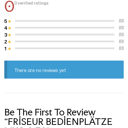
0
0 verified ratings
5
(0)
4
(0)
3
(0)
2
(0)
1
(0)
There are no reviews yet.
Be The First To Review
“FRİSEUR BEDİENPLÄTZE