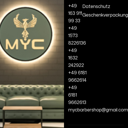
+49
Datenschutz
163 911
Geschenkverpackung
99 33
+49
1573
8226136
+49
1632
242922
+49 6181
9662614
+49
6181
9662613
mycbarbershop@gmail.com