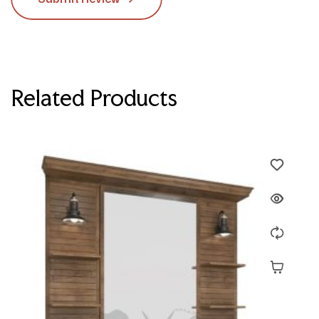
Related Products
Devamını