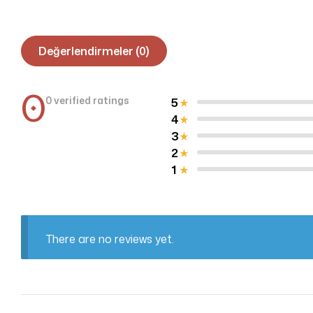
Değerlendirmeler (0)
0
0 verified ratings
5
4
3
2
1
There are no reviews yet.