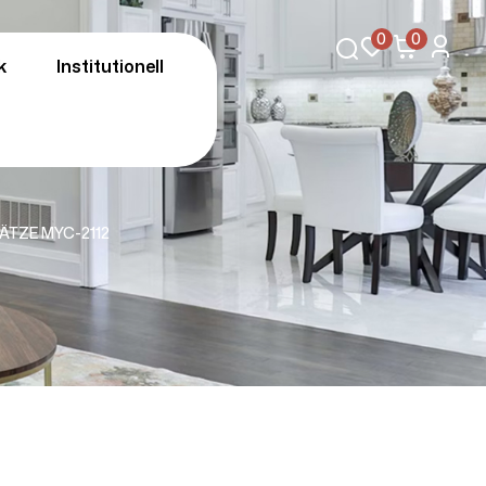
0
0
k
Institutionell
ÄTZE MYC-2112