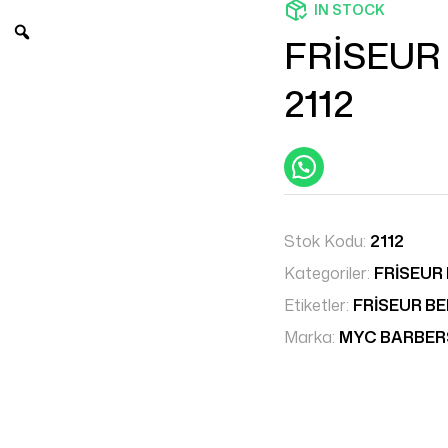
IN STOCK
FRİSEUR
2112
Stok Kodu:
2112
Kategoriler:
FRİSEUR
Etiketler:
FRİSEUR B
Marka:
MYC BARBE