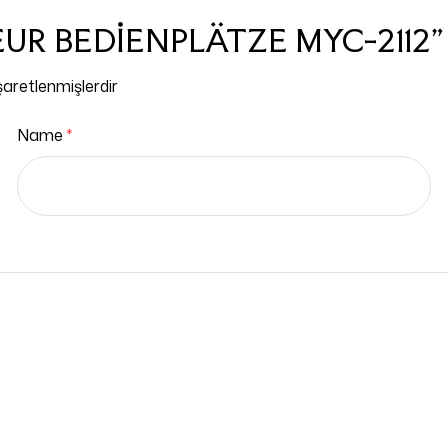
İSEUR BEDİENPLÄTZE MYC-2112”
işaretlenmişlerdir
Name
*