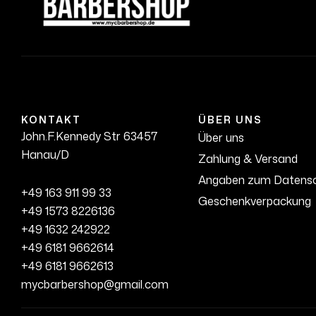
KONTAKT
ÜBER UNS
John.F.Kennedy Str 63457
Über uns
Hanau/D
Zahlung & Versand
Angaben zum Datens
+49 163 911 99 33
Geschenkverpackung
+49 1573 8226136
+49 1632 242922
+49 6181 9662614
+49 6181 9662613
mycbarbershop@gmail.com