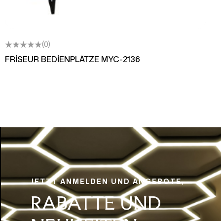
(0)
FRİSEUR BEDİENPLÄTZE MYC-2136
JETZT ANMELDEN UND ANGEBOTE,
RABATTE UND