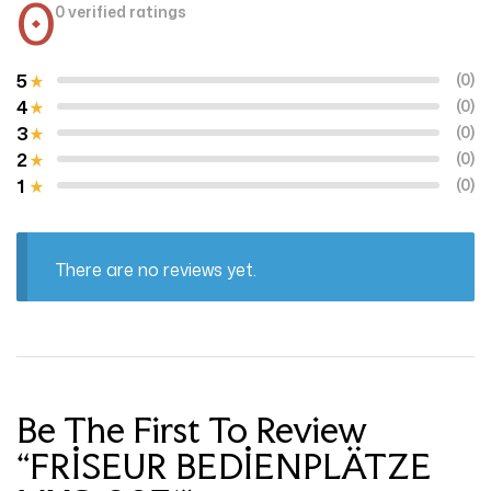
0
0 verified ratings
5
(0)
4
(0)
3
(0)
2
(0)
1
(0)
There are no reviews yet.
Be The First To Review
“FRİSEUR BEDİENPLÄTZE