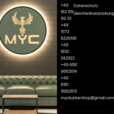
+49
Datenschutz
163 911
Geschenkverpackung
99 33
+49
1573
8226136
+49
1632
242922
+49 6181
9662614
+49
6181
9662613
mycbarbershop@gmail.com