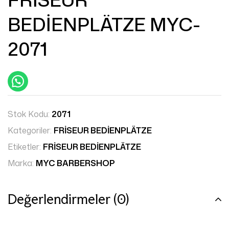
BEDİENPLÄTZE MYC-
2071
Stok Kodu:
2071
Kategoriler:
FRİSEUR BEDİENPLÄTZE
Etiketler:
FRİSEUR BEDİENPLÄTZE
Marka:
MYC BARBERSHOP
Değerlendirmeler (0)