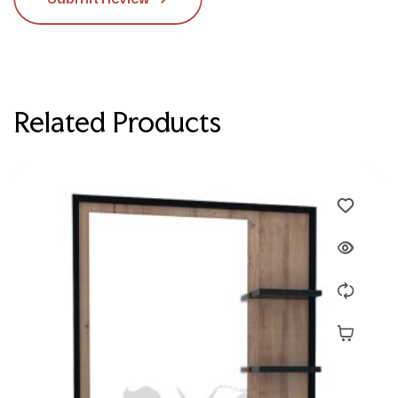
Related Products
Devamını