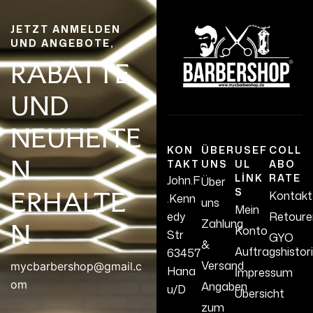
JETZT ANMELDEN
UND ANGEBOTE,
RABATTE
UND
NEUHEITE
KON
ÜBER
USEF
COLL
N
TAKT
UNS
UL
ABO
LINK
RATE
John.F
Über
S
ERHALTE
Kontakt
.Kenn
uns
Mein
edy
Retoure
Zahlung
N
Konto
Str
GYO
&
Auftragshistor
63457
Versand
mycbarbershop@gmail.c
Hana
İmpressum
om
Angaben
u/D
Übersicht
zum