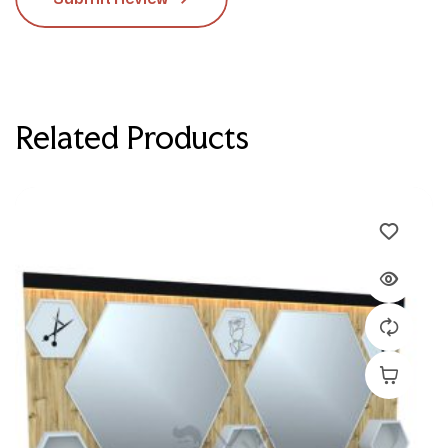
Related Products
Devamını