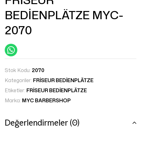
BEDİENPLÄTZE MYC-
2070
Stok Kodu:
2070
Kategoriler:
FRİSEUR BEDİENPLÄTZE
Etiketler:
FRİSEUR BEDİENPLÄTZE
Marka:
MYC BARBERSHOP
Değerlendirmeler (0)