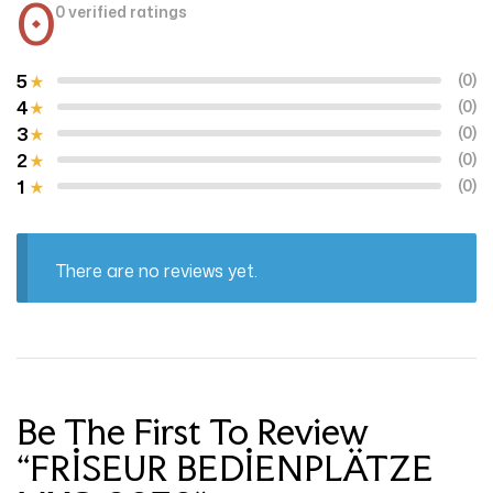
0
0 verified ratings
5
(0)
4
(0)
3
(0)
2
(0)
1
(0)
There are no reviews yet.
Be The First To Review
“FRİSEUR BEDİENPLÄTZE