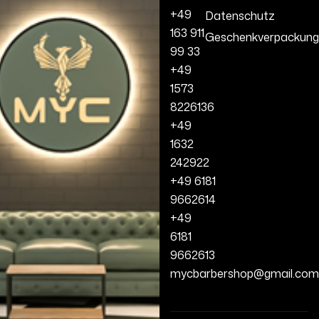
+49
Datenschutz
163 911
Geschenkverpackung
99 33
+49
1573
8226136
+49
1632
242922
+49 6181
9662614
+49
6181
9662613
mycbarbershop@gmail.com