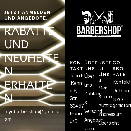
JETZT ANMELDEN
UND ANGEBOTE,
RABATTE
UND
NEUHEITE
KON
ÜBER
USEF
COLL
N
TAKT
UNS
UL
ABO
LINK
RATE
John.F
Über
S
ERHALTE
Kontakt
.Kenn
uns
Mein
edy
Retoure
Zahlung
N
Konto
Str
GYO
&
Auftragshistor
63457
Versand
mycbarbershop@gmail.c
Hana
İmpressum
om
Angaben
u/D
Übersicht
zum