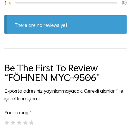
1
(0)
There are no reviews yet.
Be The First To Review
“FÖHNEN MYC-9506”
E-posta adresiniz yayınlanmayacak.
Gerekli alanlar
*
ile
işaretlenmişlerdir
Your rating
*