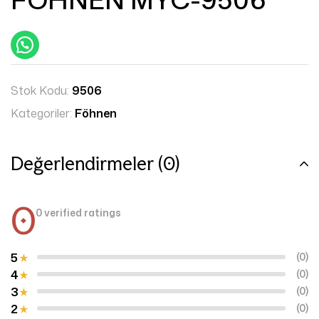
Stok Kodu:
9506
Kategoriler:
Föhnen
Değerlendirmeler (0)
0
0 verified ratings
5
(0)
4
(0)
3
(0)
2
(0)