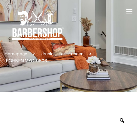
Homepage
Ürünler
Föhnen
FÖHNEN MYC-9506