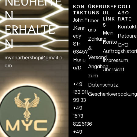
NEUHEITE
KON
ÜBER
USEF
COLL
N
TAKT
UNS
UL
ABO
LINK
RATE
John.F
Über
S
ERHALTE
Kontakt
.Kenn
uns
Mein
edy
Retoure
Zahlung
N
Konto
Str
GYO
&
Auftragshistor
63457
Versand
mycbarbershop@gmail.c
Hana
İmpressum
om
Angaben
u/D
Übersicht
zum
+49
Datenschutz
163 911
Geschenkverpackung
99 33
+49
1573
8226136
+49