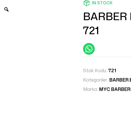
IN STOCK
BARBER 
721
Stok Kodu:
721
Kategoriler:
BARBER 
Marka:
MYC BARBE