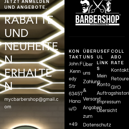
JETZT ANMELDEN
UND ANGEBOTE,
RABATTE
UND
NEUHEITE
KON
ÜBER
USEF
COLL
N
TAKT
UNS
UL
ABO
LINK
RATE
John.F
Über
S
ERHALTE
Kontakt
.Kenn
uns
Mein
edy
Retoure
Zahlung
N
Konto
Str
GYO
&
Auftragshistor
63457
Versand
mycbarbershop@gmail.c
Hana
İmpressum
om
Angaben
u/D
Übersicht
zum
+49
Datenschutz