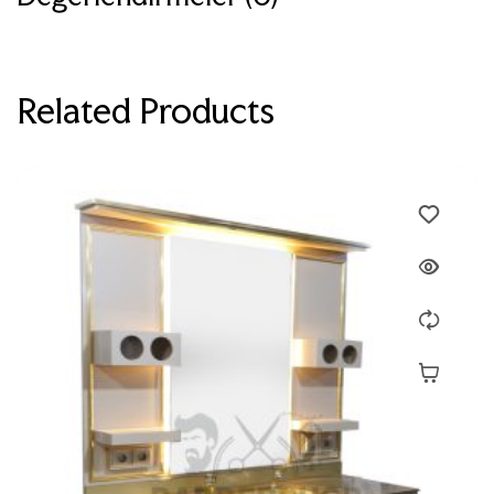
Related Products
Devamını