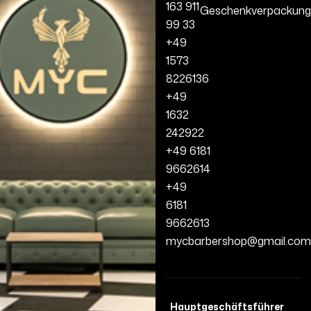
163 911
Geschenkverpackung
99 33
+49
1573
8226136
+49
1632
242922
+49 6181
9662614
+49
6181
9662613
mycbarbershop@gmail.com
Hauptgeschäftsführer