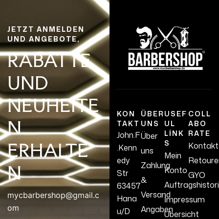
JETZT ANMELDEN
UND ANGEBOTE,
RABATTE
UND
NEUHEITE
KON
ÜBER
USEF
COLL
N
TAKT
UNS
UL
ABO
LINK
RATE
John.F
Über
S
ERHALTE
Kontakt
.Kenn
uns
Mein
edy
Retoure
Zahlung
N
Konto
Str
GYO
&
Auftragshistor
63457
Versand
mycbarbershop@gmail.c
Hana
İmpressum
om
Angaben
u/D
Übersicht