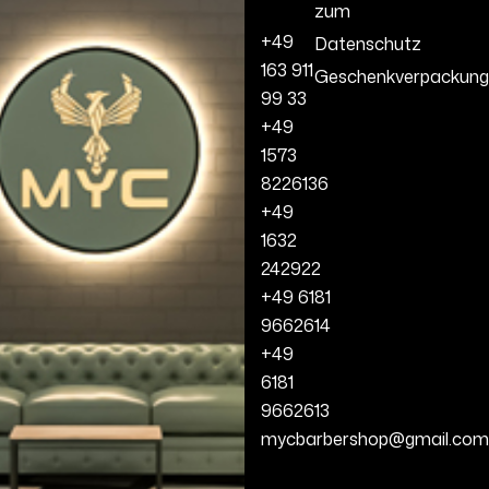
zum
+49
Datenschutz
163 911
Geschenkverpackung
99 33
+49
1573
8226136
+49
1632
242922
+49 6181
9662614
+49
6181
9662613
mycbarbershop@gmail.com