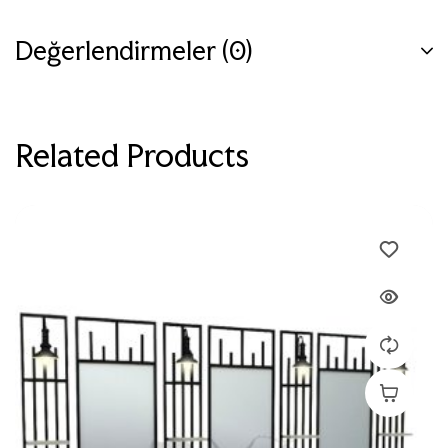
Değerlendirmeler (0)
Related Products
Devamını