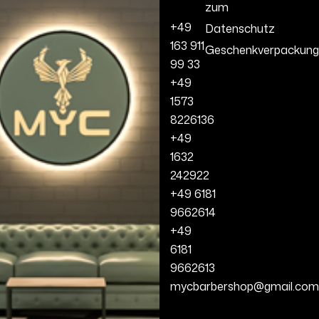
zum
+49
Datenschutz
163 911
Geschenkverpackung
99 33
+49
1573
8226136
+49
1632
242922
+49 6181
9662614
+49
6181
9662613
mycbarbershop@gmail.com