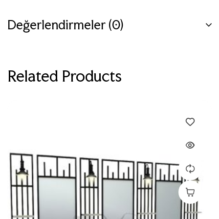
Değerlendirmeler (0)
Related Products
Devamını