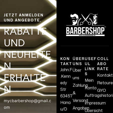
JETZT ANMELDEN
UND ANGEBOTE,
RABATTE
UND
NEUHEITE
KON
ÜBER
USEF
COLL
N
TAKT
UNS
UL
ABO
LINK
RATE
John.F
Über
S
ERHALTE
Kontakt
.Kenn
uns
Mein
edy
Retoure
Zahlung
N
Konto
Str
GYO
&
Auftragshistor
63457
Versand
mycbarbershop@gmail.c
Hana
İmpressum
om
Angaben
u/D
Übersicht